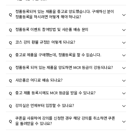
비율을(%) 기준으로 안내해드리고 있습니다.
[고객지원] - [택배 수리 접수]에서 접수 신청 후 신청 완료 화면에
정품등록되어 있는 제품을 중고로 양도했습니다. 구매하신 분이
정품등록을 하시려면 어떻게 해야 하나요?
서 수리신청내역서를 출력하여 포장 시 제품과 함께 동봉해 주시
기 바랍니다.
[마이캐논] - [마이정품등록]에서 기존 정품등록 내역을 해지하시
정품등록 이벤트 참여방법 및 사은품 배송 문의
자세한 사항은 신청 시 안내되는 주의사항을 꼭 확인해 주시길 바
면 구매하신 분이 정품등록을 하실 수 있습니다. 단, 제공된 추가
랍니다.
무상 서비스 혜택은 정품 등록 해지 시 자동 소멸 됩니다.
정품등록 이벤트의 경우 정품등록을 하더라도 자동으로 이벤트 참
특히 운송 중 파손 발생 시, 각 택배사 별 배상 가능 금액이 상이하
코스 강의 환불 규정은 어떻게 되나요?
여가 되지 않습니다.
므로 고가 제품을 보내시는 경우에는 이용하시려는 택배사에 먼저
따라서 [라운지] → [이벤트] 항목에 참여가능한 이벤트에 이벤트
문의해 주시기 바랍니다.
- 코스 강의의 경우 1편 수강 후 취소 요청 시 100% 환불이 가능
중고로 제품을 구매했는데, 정품등록을 할 수 없습니다.
응모하기를 추가로 진행하셔야 합니다. 이벤트 참여 확인은 [마이
하며, 2편 강의 시작일 이후에는 취소 및 환불 신청이 불가합니다.
캐논] → [마이 이벤트]를 통해 확인이 가능하며 응모 완료로 표시
- 개인 사유에 의한 결석 및 지각에 대한 보강, 이월은 제공되지 않
이전 사용자가 정품등록 한 제품의 경우, 해당 제품이 이전 사용자
정품등록 되어 있는 제품을 양도하면 MCR 등급이 강등되나요?
되는 경우 이벤트 참여가 완료된 것입니다.
습니다.
의 아이디로 정품 등록되어 있다면 본인의 아이디로는 정품등록이
사은품은 이벤트에 따라 다르지만 이벤트 승인일로부터 최대 8주
- 부분 환불이 불가능하기 때문에 사전에 전체 일정을 확인 후 신
불가능합니다.
양도(중고 판매)를 위해 정품등록 취소 시, 회원 레벨 산정을 위한
사은품은 어디로 배송 되나요?
이내에 발송되며, 개인 사정으로 인한 선 배송은 가능하지 않습니
청해주시기 바랍니다.
이전 사용자에게 정품등록 해지를 요청하시고 만약 연락이 닿지
자격은 그대로 유지되며, 함께 양도되지 않습니다.
다.
않는 경우라면 고객센터로 문의하여 주시기 바랍니다.
사은품의 경우 이벤트 응모 당시 기존 고객님의 개인정보 상 등록
중고 제품 등록시에도 MCR 등급을 받을 수 있나요?
더불어 이벤트 기간 내에 정품 등록을 최소하시는 경우 이벤트 참
단, 캐논 고객센터에서는 이전 등록자의 동의 하에 해지가 가능하
되어있는 주소를 변경할 수 있는 팝업창이 뜨며, 해당 주소로 발송
여 내역이 취소되니 유의하시기 바랍니다.
며 이전 등록자가 정품등록 해지에 동의하지 않는 경우, 강제 해지
됩니다.
양도 제품을 정품 등록한 경우, 회원 레벨 산정 기준에 포함되지
강의실은 언제부터 입장할 수 있나요?
는 불가능합니다. 이 점 양해 부탁 드립니다.
단, 모바일 상품권의 경우 휴대폰 문자(SMS/LMS/MMS)로만 발
않습니다. 단, 보유하신 제품의 등록자가 없을 경우 그 혜택은 최
송합니다. 따라서 문자 수신이 불가능한 단말기로는 발송이 불가
초 등록자에게 부여됩니다.
강의실은 해당 강의 시작 15분 전부터 입장하실 수 있습니다.
쿠폰을 사용하여 강의를 신청한 경우 해당 강의를 취소하면 쿠폰
하며, 지류상품권으로 대체하여 우편발송 해 드리는 것 역시 역시
을 돌려받을 수 있나요?
불가합니다.