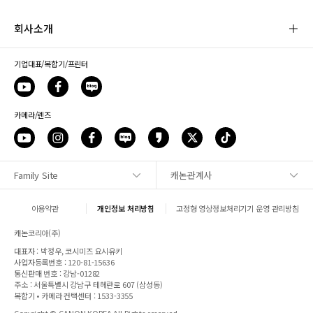
회사소개
기업대표/복합기/프린터
카메라/렌즈
Family Site
캐논관계사
사이트맵
이용약관
개인정보 처리방침
고정형 영상정보처리기기 운영 관리방침
1:1 문의
캐논코리아(주)
대표자 : 박정우, 코시미즈 요시유키
매장안내
사업자등록번호 : 120-81-15636
통신판매 번호 : 강남-01282
주소 : 서울특별시 강남구 테헤란로 607 (삼성동)
캐논 SNS
복합기 • 카메라 컨택센터 : 1533-3355