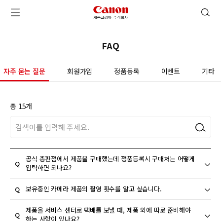
캐논코리아 주식회사 로고
검색 열기
메뉴 열기
FAQ
자주 묻는 질문
회원가입
정품등록
이벤트
기타
총 15개
검색
공식 총판점에서 제품을 구매했는데 정품등록시 구매처는 어떻게
입력하면 되나요?
[1차분류]에는 총판, [2차분류]에는 총판점 이름 또는 기타 선택
보유중인 카메라 제품의 촬영 횟수를 알고 싶습니다.
후 직접 입력하시면 됩니다.
서비스 센터에서 정확한 촬영 횟수 확인은 안내하고 있지 않습니
제품을 서비스 센터로 택배를 보낼 때, 제품 외에 따로 준비해야
하는 사항이 있나요?
다. 다만 일부 DSLR 기종의 경우 셔터 부품의 내구성에서 사용된