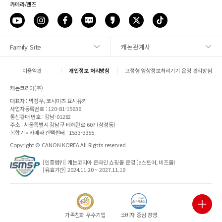
카메라/렌즈
Family Site
캐논관계사
사이트맵
이용약관
개인정보 처리방침
고정형 영상정보처리기기 운영 관리방침
1:1 문의
캐논코리아(주)
대표자 : 박정우, 코시미즈 요시유키
매장안내
사업자등록번호 : 120-81-15636
통신판매 번호 : 강남-01282
주소 : 서울특별시 강남구 테헤란로 607 (삼성동)
캐논 SNS
복합기 • 카메라 컨택센터 : 1533-3355
Copyright © CANON KOREA All Rights reserved
파트너웹
[인증범위] 캐논코리아 온라인 쇼핑몰 운영 (e스토어, 비즈몰)
[유효기간] 2024.11.20 ~ 2027.11.19
전자세금
상담
닫기
가족친화 우수기업
소비자 중심 경영