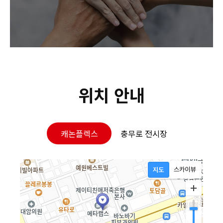
위치 안내
캐논플렉스
충무로 전시장