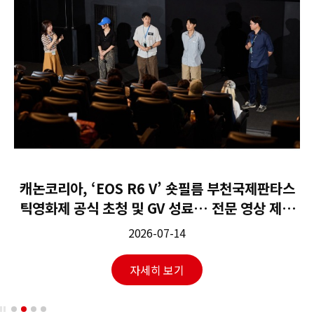
캐논코리아, ‘EOS R6 V’ 숏필름 부천국제판타스
틱영화제 공식 초청 및 GV 성료… 전문 영상 제작
역량 입증
2026-07-14
자세히 보기