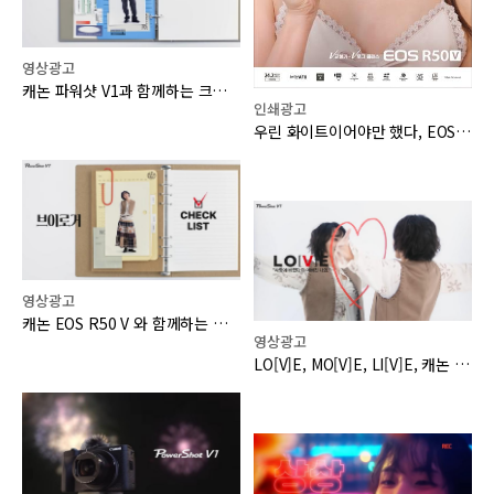
영상광고
캐논 파워샷 V1과 함께하는 크리에이터 자가진단!
인쇄광고
우린 화이트이어야만 했다, EOS R50 V
영상광고
캐논 EOS R50 V 와 함께하는 브이로거 자가진단!
영상광고
LO[V]E, MO[V]E, LI[V]E, 캐논 Powershot V1