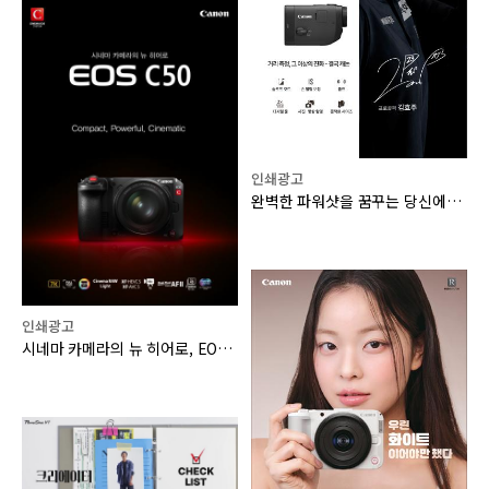
인쇄광고
완벽한 파워샷을 꿈꾸는 당신에게, PowerShot GOLF
인쇄광고
시네마 카메라의 뉴 히어로, EOS C50