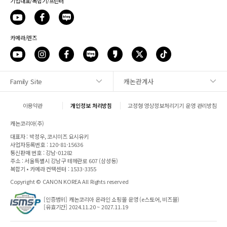
기업대표/복합기/프린터
카메라/렌즈
Family Site
캐논관계사
사이트맵
이용약관
개인정보 처리방침
고정형 영상정보처리기기 운영 관리방침
1:1 문의
캐논코리아(주)
대표자 : 박정우, 코시미즈 요시유키
매장안내
사업자등록번호 : 120-81-15636
통신판매 번호 : 강남-01282
주소 : 서울특별시 강남구 테헤란로 607 (삼성동)
캐논 SNS
복합기 • 카메라 컨택센터 : 1533-3355
Copyright © CANON KOREA All Rights reserved
파트너웹
[인증범위] 캐논코리아 온라인 쇼핑몰 운영 (e스토어, 비즈몰)
[유효기간] 2024.11.20 ~ 2027.11.19
전자세금