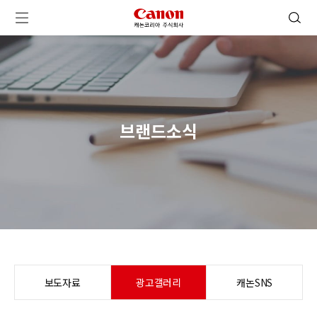
캐논코리아 주식회사 로고
검색 열기
메뉴 열기
브랜드소식
보도자료
광고갤러리
캐논SNS