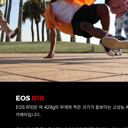
풀프레임
APS-C
EOS R3
EOS R5 Mark II
EOS
R10
EOS R10은 약 429g의 무게와 작은 크기가 돋보이는 고성능 
카메라입니다.
EOS R6 V
EOS R6 Mark II