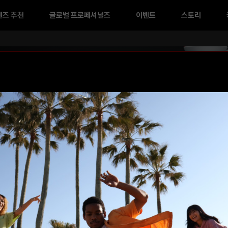
렌즈 추천
글로벌 프로페셔널즈
이벤트
스토리
라인업
EOS R B