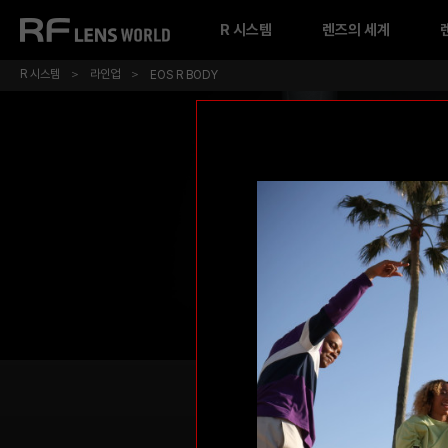
본
문
R 시스템
렌즈의 세계
바
로
R 시스템
라인업
EOS R BODY
가
기