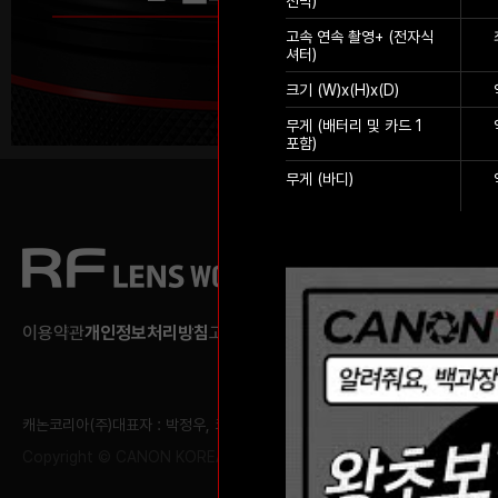
선막)
고속 연속 촬영+ (전자식
셔터)
크기 (W)x(H)x(D)
무게 (배터리 및 카드 1
포함)
무게 (바디)
이용약관
개인정보처리방침
고정형 영상정보처리기기 운영 관리방침
캐논코리아(주)
대표자 : 박정우, 코시미즈 요시유키
사업자등록번호 : 120-81-1
Copyright © CANON KOREA All Rights reserved