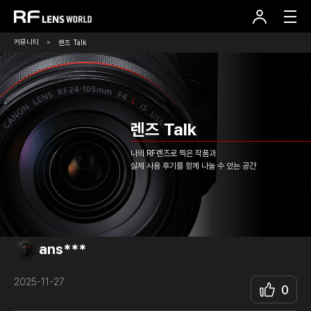
본
문
바
로
커뮤니티
렌즈 Talk
가
기
렌즈 Talk
나의 RF렌즈로 찍은 작품과
실제 사용 후기를
함께 나눌 수 있는 공간
ans***
2025-11-27
0